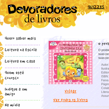
QUIZZES
|
Quero saber mais
O pro
.......................
Leitura na Escola
O probl
suas pe
.......................
suas pe
Leitura em Casa
Autor
.......................
Ilustr
Quem está
Edito
ISBN
conosco
Faixa 
.......................
Págin
Indique a um
Colab
voltar
Litera
amigo
Assun
.......................
ver todos os livros
Na mídia