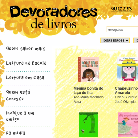
QUIZZES
|
Quero saber mais
.......................
Leitura na Escola
.......................
Leitura em Casa
.......................
Menina bonita do
Chapeuzinho
Quem está
laço de fita
Amarelo
conosco
Ana Maria Machado
Chico Buarque
Ática
José Olympio
.......................
Indique a um
amigo
.......................
Na mídia