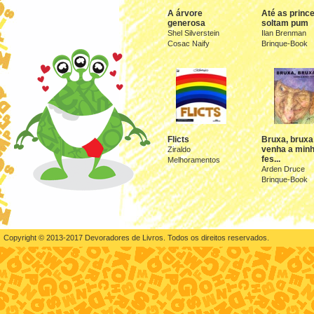
A árvore
Até as princ
generosa
soltam pum
Shel Silverstein
Ilan Brenman
Cosac Naify
Brinque-Book
Flicts
Bruxa, bruxa
venha a min
Ziraldo
fes...
Melhoramentos
Arden Druce
Brinque-Book
Copyright © 2013-2017 Devoradores de Livros. Todos os direitos reservados.