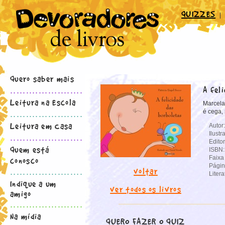
QUIZZES
|
Quero saber mais
A fel
.......................
Leitura na Escola
Marcela
é cega,
.......................
Leitura em Casa
Autor
Ilust
.......................
Edito
Quem está
ISBN
Faixa 
conosco
Págin
voltar
.......................
Litera
Indique a um
ver todos os livros
amigo
.......................
Na mídia
QUERO FAZER O QUIZ